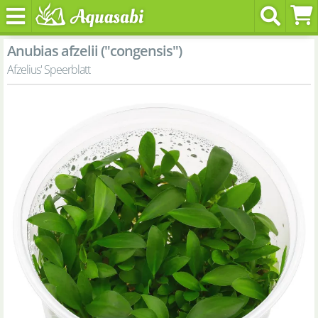
Anubias afzelii ("congensis")
Afzelius' Speerblatt