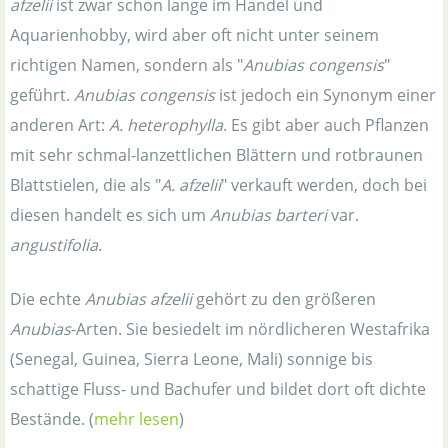
afzelii
ist zwar schon lange im Handel und
Aquarienhobby, wird aber oft nicht unter seinem
richtigen Namen, sondern als "
Anubias congensis
"
geführt.
Anubias congensis
ist jedoch ein Synonym einer
anderen Art:
A. heterophylla
. Es gibt aber auch Pflanzen
mit sehr schmal-lanzettlichen Blättern und rotbraunen
Blattstielen, die als "
A. afzelii
" verkauft werden, doch bei
diesen handelt es sich um
Anubias barteri
var.
angustifolia
.
Die echte
Anubias afzelii
gehört zu den größeren
Anubias
-Arten. Sie besiedelt im nördlicheren Westafrika
(Senegal, Guinea, Sierra Leone, Mali) sonnige bis
schattige Fluss- und Bachufer und bildet dort oft dichte
Bestände. (
mehr lesen
)