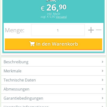
€
26,
90
€
inkl. MwSt
zzgl.
€ 5,90
Versand
Menge:
In den Warenkorb
Beschreibung
Merkmale
Technische Daten
Abmessungen
Garantiebedingungen