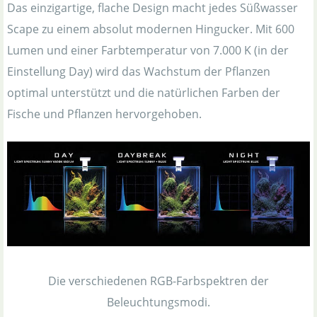
Das einzigartige, flache Design macht jedes Süßwasser
Scape zu einem absolut modernen Hingucker. Mit 600
Lumen und einer Farbtemperatur von 7.000 K (in der
Einstellung Day) wird das Wachstum der Pflanzen
optimal unterstützt und die natürlichen Farben der
Fische und Pflanzen hervorgehoben.
Die verschiedenen RGB-Farbspektren der
Beleuchtungsmodi.