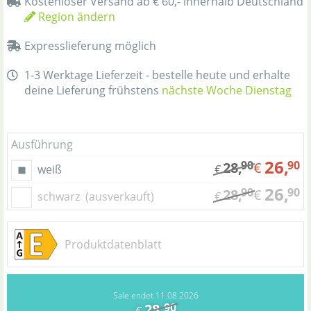
Kostenloser Versand ab € 60,- innerhalb Deutschland
Region ändern
Expresslieferung möglich
1-3 Werktage Lieferzeit - bestelle heute und erhalte
deine Lieferung frühstens
nächste Woche Dienstag
Ausführung
26,
90
90
28,
€
weiß
€
26,
90
90
28,
€
schwarz
(ausverkauft)
€
Produktdatenblatt
Sale endet 11.08.2026
28,
90