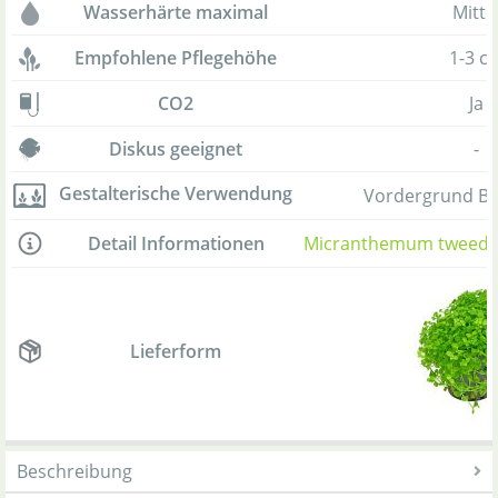
Wasserhärte maximal
Mitte
Empfohlene Pflegehöhe
1-3 c
CO2
Ja
Diskus geeignet
-
Gestalterische Verwendung
Vordergrund B
Detail Informationen
Micranthemum tweediei
Lieferform
Beschreibung