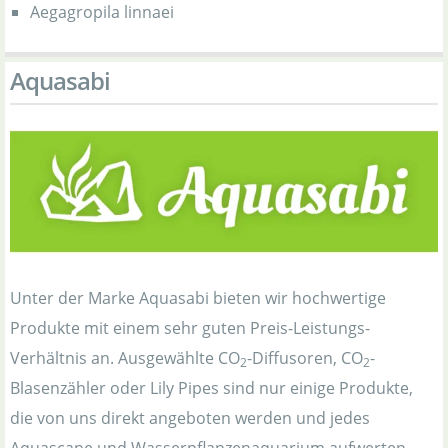
Aegagropila linnaei
Aquasabi
Unter der Marke Aquasabi bieten wir hochwertige
Produkte mit einem sehr guten Preis-Leistungs-
Verhältnis an. Ausgewählte CO
-Diffusoren, CO
-
2
2
Blasenzähler oder Lily Pipes sind nur einige Produkte,
die von uns direkt angeboten werden und jedes
Aquascape und Wasserpflanzenaquarium aufwerten.