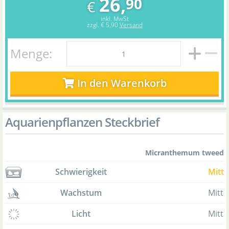
26,
90
€
inkl. MwSt
zzgl.
€ 5,90
Versand
Menge:
In den Warenkorb
Aquarienpflanzen Steckbrief
Micranthemum tweediei
Schwierigkeit
Mitte
Wachstum
Mitte
Licht
Mitte