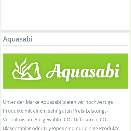
Aquasabi
Unter der Marke Aquasabi bieten wir hochwertige
Produkte mit einem sehr guten Preis-Leistungs-
Verhältnis an. Ausgewählte CO
-Diffusoren, CO
-
2
2
Blasenzähler oder Lily Pipes sind nur einige Produkte,