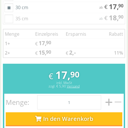
17,
90
€
30 cm
ab
18,
90
€
35 cm
ab
Menge
Einzelpreis
Ersparnis
Rabatt
17,
90
1+
€
15,
2,-
90
2+
11%
€
€
17,
90
€
inkl. MwSt
zzgl.
€ 5,90
Versand
Menge:
In den Warenkorb