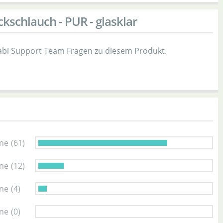
schlauch - PUR - glasklar
bi Support Team Fragen zu diesem Produkt.
rne
(61)
rne
(12)
rne
(4)
rne
(0)