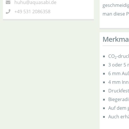
huhu@aquasabi.de
geschmeidig
+49 531 2086358
man diese P
Merkma
CO
-druc
2
3 oder 5
6 mm Au
4 mm In
Druckfest
Biegerad
Auf dem g
Auch erhä