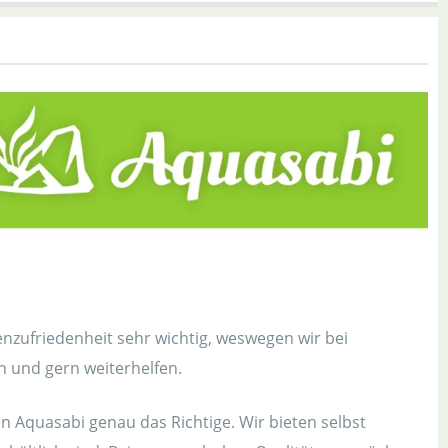
enzufriedenheit sehr wichtig, weswegen wir bei
n und gern weiterhelfen.
 Aquasabi genau das Richtige. Wir bieten selbst