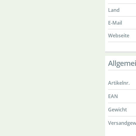
Land
E-Mail
Webseite
Allgeme
Artikelnr.
EAN
Gewicht
Versandgew