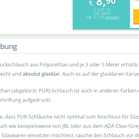
8,
90
€
€ 2,97 / m
inkl. MwSt
zzgl.
€ 5,90
Versand
ibung
ckschlauch aus Polyurethan und je 3 oder 5 Meter erhätlich.
lecht und
absolut glasklar
. Auch ist auf der glasklaren Vari
han (abgekürzt: PUR)-Schlauch ist auch in anderen Farben erh
hriftung aufgedruckt.
te, dass PUR-Schläuche nicht optimal zum Anschluss für Gla
uch wie beispielsweise von JBL oder aus dem ADA Clear/Grey
 Glaswaren einsetzen möchtest, tauche den Schlauch vor d