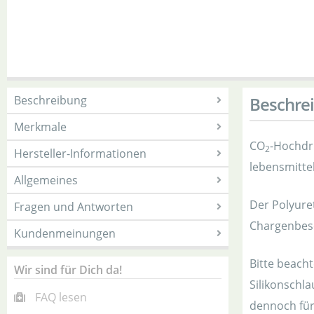
Beschreibung
Beschre
Merkmale
CO
-Hochdru
2
Hersteller-Informationen
lebensmitte
Allgemeines
Der Polyuret
Fragen und Antworten
Chargenbesc
Kundenmeinungen
Bitte beach
Wir sind für Dich da!
Silikonschla
FAQ lesen
dennoch für