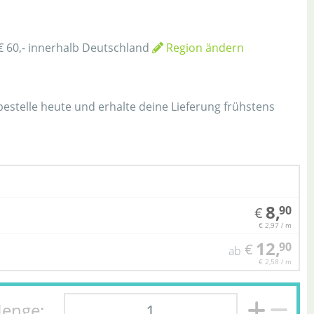
€ 60,- innerhalb Deutschland
Region ändern
h
 bestelle heute und erhalte deine Lieferung frühstens
8,
90
€
€ 2,97 / m
12,
90
€
ab
€ 2,58 / m
enge: