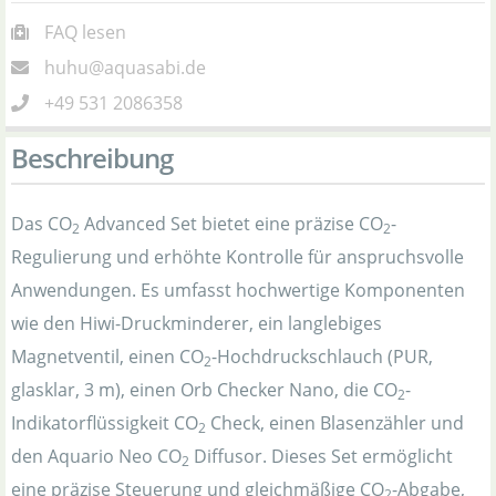
FAQ lesen
huhu@aquasabi.de
+49 531 2086358
Beschreibung
Das CO
Advanced Set bietet eine präzise CO
-
2
2
Regulierung und erhöhte Kontrolle für anspruchsvolle
Anwendungen. Es umfasst hochwertige Komponenten
wie den Hiwi-Druckminderer, ein langlebiges
Magnetventil, einen CO
-Hochdruckschlauch (PUR,
2
glasklar, 3 m), einen Orb Checker Nano, die CO
-
2
Indikatorflüssigkeit CO
Check, einen Blasenzähler und
2
den Aquario Neo CO
Diffusor. Dieses Set ermöglicht
2
eine präzise Steuerung und gleichmäßige CO
-Abgabe,
2