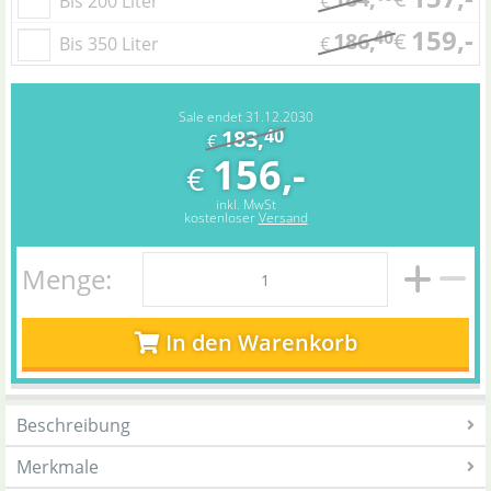
Bis 200 Liter
€
159,-
40
186,
€
Bis 350 Liter
€
Sale endet 31.12.2030
183,
40
€
156,-
€
inkl. MwSt
kostenloser
Versand
Menge:
In den Warenkorb
Beschreibung
Merkmale