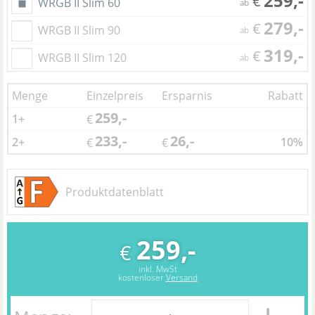
259,-
€
WRGB II Slim 60
ab
279,-
€
WRGB II Slim 90
ab
319,-
€
WRGB II Slim 120
ab
Menge
Einzelpreis
Ersparnis
Rabatt
259,-
1+
€
233,-
26,-
2+
10%
€
€
Produktdatenblatt
259,-
€
inkl. MwSt
kostenloser
Versand