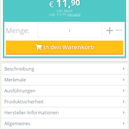
11,
90
€
inkl. MwSt
zzgl.
€ 5,90
Versand
Menge:
In den Warenkorb
Beschreibung
Merkmale
Ausführungen
Produktsicherheit
Hersteller-Informationen
Allgemeines