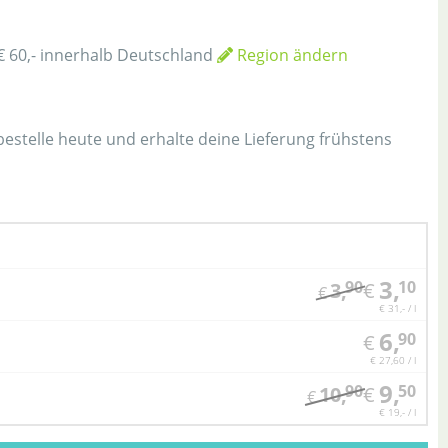
€ 60,- innerhalb Deutschland
Region ändern
h
 bestelle heute und erhalte deine Lieferung frühstens
3,
90
10
3,
€
€
€ 31,- / l
6,
90
€
€ 27,60 / l
9,
90
50
10,
€
€
€ 19,- / l