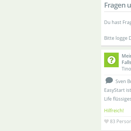
Fragen u
Du hast Fra
Bitte logge 
Mein
Fall
Tino
Sven B
EasyStart is
Life flüssi
Hilfreich!
83
Person