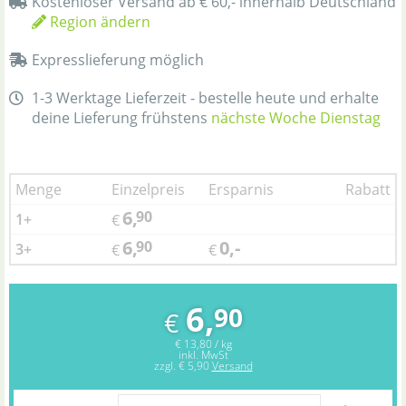
Kostenloser Versand ab € 60,- innerhalb Deutschland
Region ändern
Expresslieferung möglich
1-3 Werktage Lieferzeit - bestelle heute und erhalte
deine Lieferung frühstens
nächste Woche Dienstag
Menge
Einzelpreis
Ersparnis
Rabatt
6,
90
1+
€
6,
0,-
90
3+
€
€
6,
90
€
€ 13,80 / kg
inkl. MwSt
zzgl.
€ 5,90
Versand