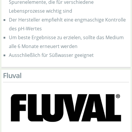
Spurenelemente, die für verschiedene
Lebensprozesse wichtig sind
Der Hersteller empfiehlt eine engmaschige Kontrolle
des pH-Wertes
Um beste Ergebnisse zu erzielen, sollte das Medium
alle 6 Monate erneuert werden
Ausschließlich für Süßwasser geeignet
Fluval