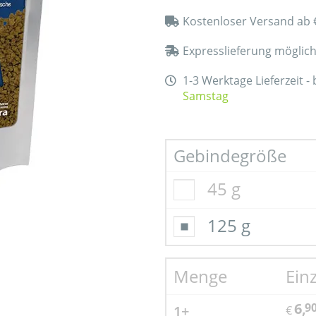
Kostenloser Versand ab 
Expresslieferung möglic
1-3 Werktage Lieferzeit -
Samstag
Gebindegröße
45 g
125 g
Menge
Ein
6,
9
1+
€