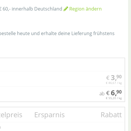
€ 60,- innerhalb Deutschland
Region ändern
h
 bestelle heute und erhalte deine Lieferung frühstens
3,
90
€
€ 86,67 / kg
6,
90
€
ab
€ 55,20 / kg
zelpreis
Ersparnis
Rabatt
0