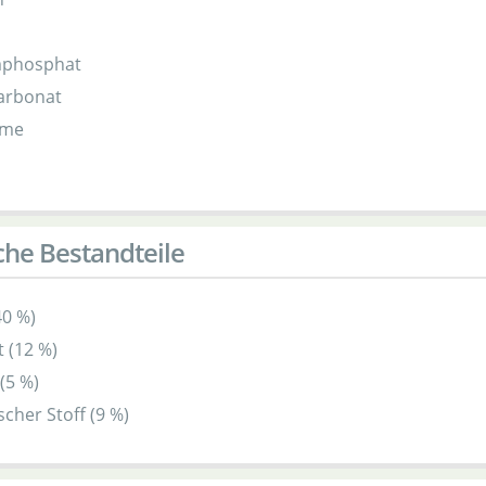
mphosphat
arbonat
ume
n
che Bestandteile
40 %)
t (12 %)
(5 %)
cher Stoff (9 %)