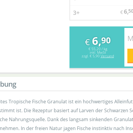
6,
5
3+
€
M
6,
90
€
€ 55,20 / kg
inkl. MwSt
zzgl.
€ 5,90
Versand
ibung
ites Tropische Fische Granulat ist ein hochwertiges Alleinfut
timmt ist. Die Rezeptur basiert auf Larven der Schwarzen So
iche Nahrungsquelle. Dank des langsam sinkenden Granula
ehmen. In der freien Natur jagen Fische instinktiv nach Ins