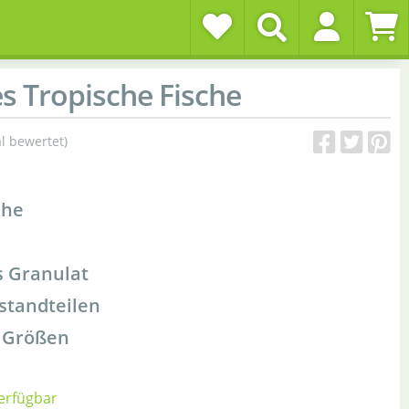
s Tropische Fische
l bewertet)
che
 Granulat
standteilen
n Größen
verfügbar