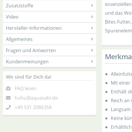
essenzielle
Zusatzstoffe
und das Woh
Video
Bites Futte
Hersteller-Informationen
Spurenelem
Allgemeines
Fragen und Antworten
Merkma
Kundenmeinungen
Alleinfut
Wir sind für Dich da!
Mit einer
FAQ lesen
Enthält d
huhu@aquasabi.de
Reich an
+49 531 2086358
Langsam 
Keine kün
Erhältlic