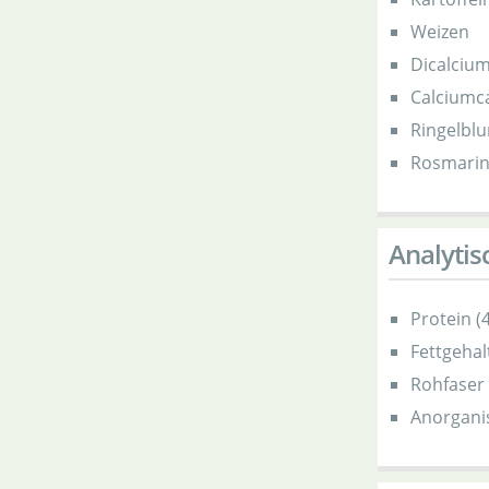
Weizen
Dicalciu
Calciumc
Ringelbl
Rosmari
Analytis
Protein (
Fettgehal
Rohfaser 
Anorganis