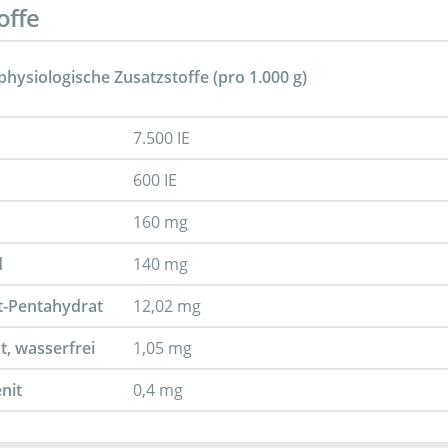
offe
hysiologische Zusatzstoffe (pro 1.000 g)
7.500 IE
600 IE
160 mg
d
140 mg
t-Pentahydrat
12,02 mg
t, wasserfrei
1,05 mg
nit
0,4 mg