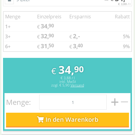
€ 3,88 / l
Menge
Einzelpreis
Ersparnis
Rabatt
34,
90
1+
€
32,
2,-
90
3+
5%
€
€
31,
3,
50
40
6+
9%
€
€
34,
90
€
€ 3,88 / l
inkl. MwSt
zzgl.
€ 5,90
Versand
Menge:
In den Warenkorb