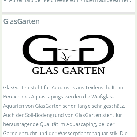
Außerhalb der Reichweite von Kindern aufbewahren.
GlasGarten
GlasGarten steht für Aquaristik aus Leidenschaft. Im
Bereich des Aquascapings werden die Weißglas-
Aquarien von GlasGarten schon lange sehr geschätzt.
Auch der Soil-Bodengrund von GlasGarten steht für
herausragende Qualität im Aquascaping, bei der
Garnelenzucht und der Wasserpflanzenaquaristik. Die