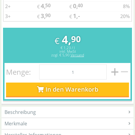
4,
0,
50
40
2+
8%
€
€
3,
1,-
90
3+
20%
€
€
4,
90
€
€ 1,23 / l
inkl. MwSt
zzgl.
€ 5,90
Versand
Menge:
In den Warenkorb
Beschreibung
Merkmale