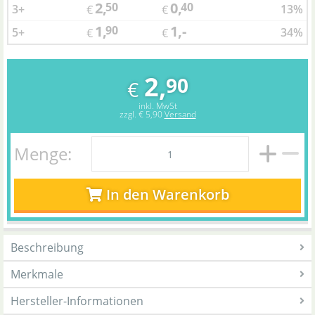
2,
0,
50
40
3+
13%
€
€
1,
1,-
90
5+
34%
€
€
2,
90
€
inkl. MwSt
zzgl.
€ 5,90
Versand
Menge:
In den Warenkorb
Beschreibung
Merkmale
Hersteller-Informationen