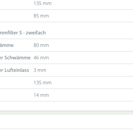
135 mm
85 mm
mfilter S - zweifach
wämme
80 mm
er Schwämme
46 mm
 Lufteinlass
3 mm
135 mm
14 mm