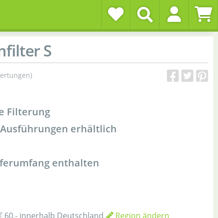
ilter S
ertungen)
e Filterung
Ausführungen erhältlich
eferumfang enthalten
€ 60,- innerhalb Deutschland
Region ändern