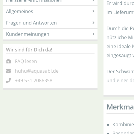
Hersteller-Informationen
Er wird dur
Allgemeines
im Lieferum
Fragen und Antworten
Durch die P
Kundenmeinungen
nützliche M
eine ideale
Wir sind für Dich da!
eingesaugt 
FAQ lesen
huhu@aquasabi.de
Der Schwammf
+49 531 2086358
und einer do
Merkma
Kombinier
Besonders