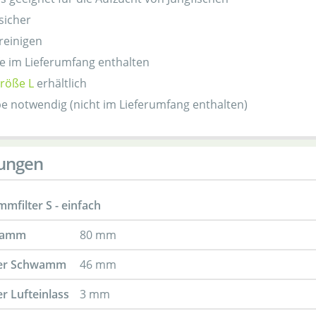
sicher
 reinigen
e im Lieferumfang enthalten
röße L
erhältlich
 notwendig (nicht im Lieferumfang enthalten)
ungen
mfilter S - einfach
wamm
80 mm
er Schwamm
46 mm
 Lufteinlass
3 mm