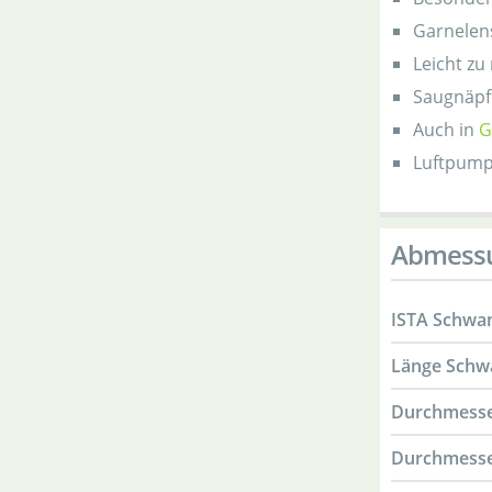
Garnelen
Leicht zu
Saugnäpf
Auch in
G
Luftpumpe
Abmess
ISTA Schwam
Länge Sch
Durchmess
Durchmesser