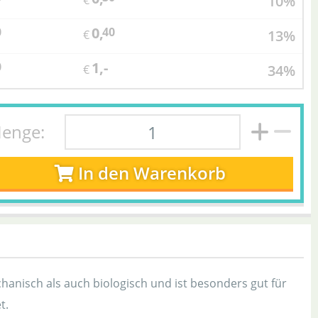
10%
€
0,
0
40
13%
€
1,-
0
34%
€
enge:
In den Warenkorb
anisch als auch biologisch und ist besonders gut für
t.