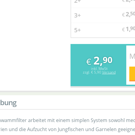
2+
€
2,
5
3+
€
1,
9
5+
€
M
2,
90
€
inkl. MwSt
zzgl.
€ 5,90
Versand
ibung
hwammfilter arbeitet mit einem simplen System sowohl mech
rien und die Aufzucht von Jungfischen und Garnelen geeigne