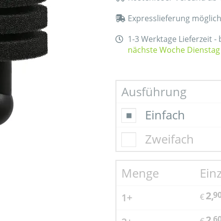
Expresslieferung möglic
1-3 Werktage Lieferzeit -
nächste Woche Dienstag
Ausführung
Einfach
Zweifach
Menge
Ein
2,
9
1+
€
2,
6