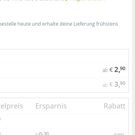
h
 bestelle heute und erhalte deine Lieferung frühstens
2,
90
€
ab
3,
90
€
ab
zelpreis
Ersparnis
Rabatt
0
0,
0
30