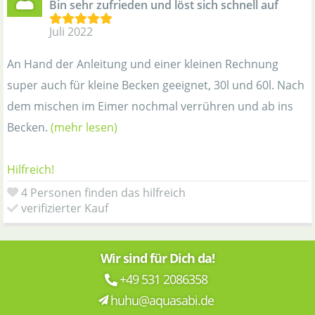
Bin sehr zufrieden und löst sich schnell auf
Juli 2022
An Hand der Anleitung und einer kleinen Rechnung
super auch für kleine Becken geeignet, 30l und 60l. Nach
dem mischen im Eimer nochmal verrühren und ab ins
Becken.
(mehr lesen)
Hilfreich!
4 Personen finden das hilfreich
verifizierter Kauf
Wir sind für Dich da!
+49 531 2086358
huhu@aquasabi.de