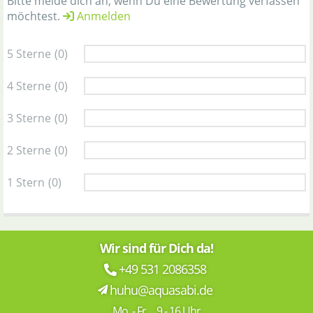
Bitte melde dich an, wenn Du eine Bewertung verfassen
möchtest.
Anmelden
5 Sterne
(0)
4 Sterne
(0)
3 Sterne
(0)
2 Sterne
(0)
1 Stern
(0)
Wir sind für Dich da!
+49 531 2086358
huhu@aquasabi.de
Mo. - Fr. 9 - 16 Uhr