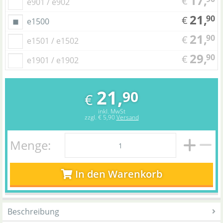
17,
€
e901 / e902
21,
90
€
e1500
21,
90
€
e1501 / e1502
29,
90
€
e1901 / e1902
21,
90
€
inkl. MwSt
zzgl.
€ 5,90
Versand
Menge:
In den Warenkorb
Beschreibung