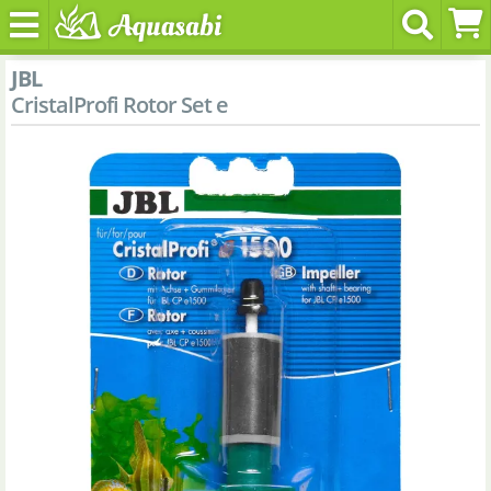
JBL
CristalProfi Rotor Set e