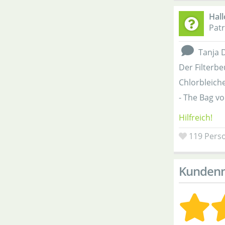
Hall
Patr
Tanja 
Der Filterb
Chlorbleich
- The Bag v
Hilfreich!
119
Perso
Kunden