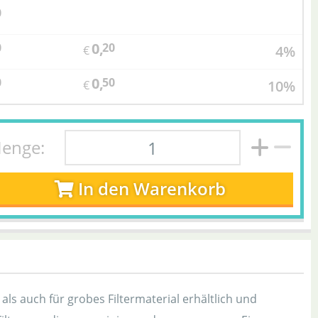
0
0,
0
20
4%
€
0,
0
50
10%
€
enge:
In den Warenkorb
s, als auch für grobes Filtermaterial erhältlich und