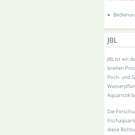
Bedienun
JBL
JBL ist ein
breiten Pro
Fisch- und G
Wasserpflan
Aquaristik b
Die Forschu
Fischaquari
diese Richtu