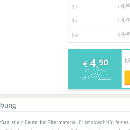
4,
9
1+
€
4,
7
3+
€
4,
4
6+
€
M
4,
90
€
€ 2,45 / Stück
inkl. MwSt
zzgl.
€ 5,90
Versand
ibung
rBag ist ein Beutel für Filtermaterial. Er ist sowohl für feine