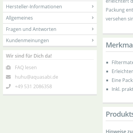
erleichtert 
Hersteller-Informationen
Packung enth
Allgemeines
versehen si
Fragen und Antworten
Kundenmeinungen
Merkma
Wir sind für Dich da!
Filtermat
FAQ lesen
Erleichte
huhu@aquasabi.de
Eine Packu
+49 531 2086358
Inkl. pra
Produkts
Hinweise z