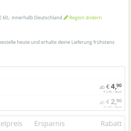
€ 60,- innerhalb Deutschland
Region ändern
h
 bestelle heute und erhalte deine Lieferung frühstens
4,
90
€
ab
€ 2,45 / Stück
2,
90
€
ab
€ 1,45 / Stück
zelpreis
Ersparnis
Rabatt