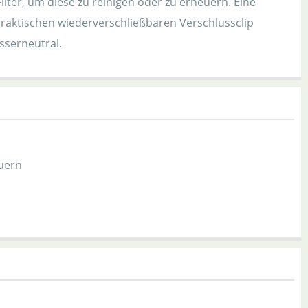
lter, um diese zu reinigen oder zu erneuern. Eine
m praktischen wiederverschließbaren Verschlussclip
sserneutral.
euern