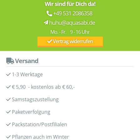
Wir sind für Dich da!
+49 531 2086358
huhu@aquasabi.de
Mo. - Fr. 9 - 16 Uhr
Vertrag widerrufen
Versand
1-3 Werktage
€ 5,90 - kostenlos ab € 60,-
Samstagszustellung
Paketverfolgung
Packstation/Postfilialen
Pflanzen auch im Winter