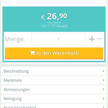
26,
90
€
inkl. MwSt
zzgl.
€ 5,90
Versand
Menge:
In den Warenkorb
Beschreibung
Merkmale
Abmessungen
Reinigung
Produktsicherheit