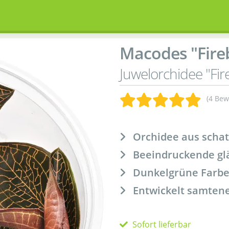
Macodes "Fire
Juwelorchidee "Fir
(4 Bew
Orchidee aus scha
Beeindruckende gl
Dunkelgrüne Farbe 
Entwickelt samtene
Sofort lieferbar