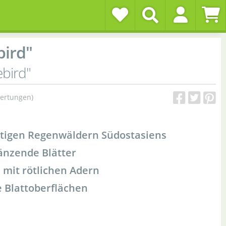
bird"
ebird"
ertungen)
ttigen Regenwäldern Südostasiens
änzende Blätter
mit rötlichen Adern
 Blattoberflächen