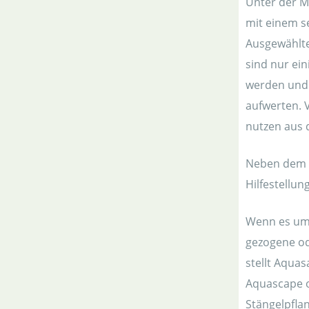
Unter der M
mit einem se
Ausgewählt
sind nur ei
werden und
aufwerten. 
nutzen aus 
Neben dem g
Hilfestellu
Wenn es um 
gezogene od
stellt Aqua
Aquascape o
Stängelpfla