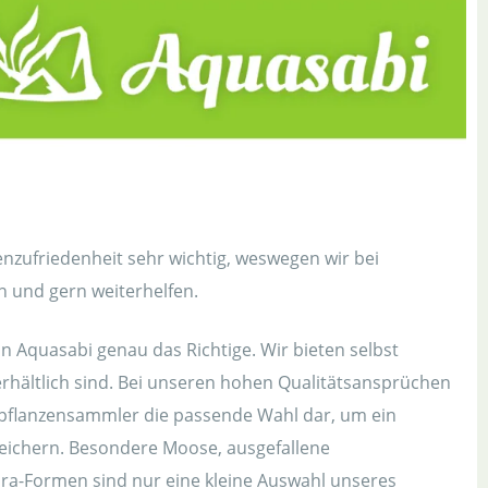
enzufriedenheit sehr wichtig, weswegen wir bei
n und gern weiterhelfen.
 Aquasabi genau das Richtige. Wir bieten selbst
erhältlich sind. Bei unseren hohen Qualitätsansprüchen
rpflanzensammler die passende Wahl dar, um ein
eichern. Besondere Moose, ausgefallene
dra-Formen sind nur eine kleine Auswahl unseres