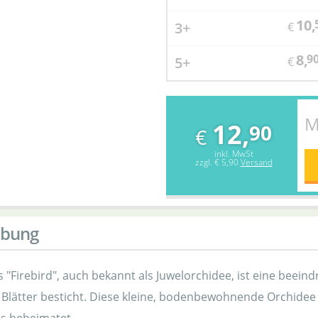
10,
3+
€
8,
9
5+
€
M
12,
90
€
inkl. MwSt
zzgl.
€ 5,90
Versand
ibung
"Firebird", auch bekannt als Juwelorchidee, ist eine beeind
 Blätter besticht. Diese kleine, bodenbewohnende Orchidee 