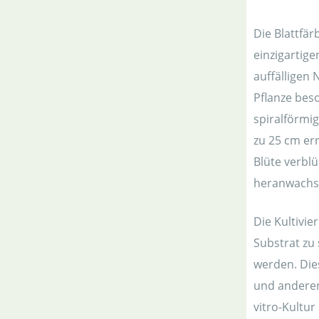
Die Blattfär
einzigartig
auffälligen 
Pflanze bes
spiralförmig
zu 25 cm er
Blüte verblü
heranwachs
Die Kultivi
Substrat zu
werden. Dies
und anderen
vitro-Kultu