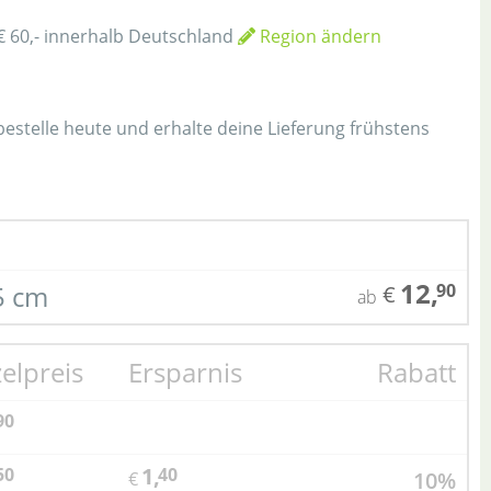
€ 60,- innerhalb Deutschland
Region ändern
h
 bestelle heute und erhalte deine Lieferung frühstens
12,
,5 cm
90
€
ab
zelpreis
Ersparnis
Rabatt
90
1,
50
40
10%
€