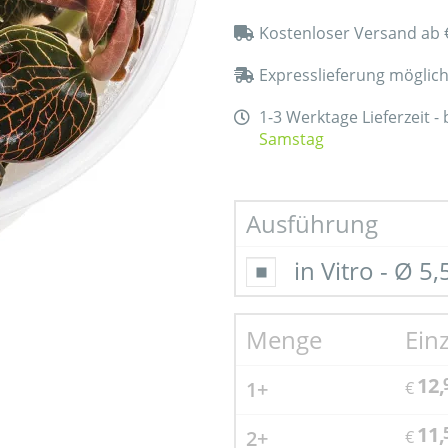
Kostenloser Versand ab 
Expresslieferung möglic
1-3 Werktage Lieferzeit -
Samstag
Ausführung
in Vitro - Ø 5
Menge
Ein
12,
1+
€
11,
2+
€