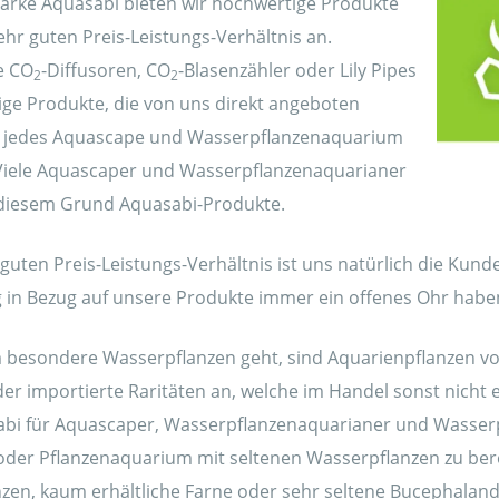
arke Aquasabi bieten wir hochwertige Produkte
hr guten Preis-Leistungs-Verhältnis an.
e CO
-Diffusoren, CO
-Blasenzähler oder Lily Pipes
2
2
nige Produkte, die von uns direkt angeboten
 jedes Aquascape und Wasserpflanzenaquarium
Viele Aquascaper und Wasserpflanzenaquarianer
diesem Grund Aquasabi-Produkte.
uten Preis-Leistungs-Verhältnis ist uns natürlich die Kund
ng in Bezug auf unsere Produkte immer ein offenes Ohr habe
besondere Wasserpflanzen geht, sind Aquarienpflanzen von
er importierte Raritäten an, welche im Handel sonst nicht 
sabi für Aquascaper, Wasserpflanzenaquarianer und Wasse
der Pflanzenaquarium mit seltenen Wasserpflanzen zu ber
nzen, kaum erhältliche Farne oder sehr seltene Bucephalan