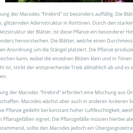
bung der Macodes "Firebird" ist besonders auffällig. Die Blä
en, glitzernden Adernstruktur in Rottönen. Durch den stark
Netzstruktur der Blätter, ist diese Pflanze ein besonderer Hi
onders hervorstechen. Die Blätter, welche einen Durchmesse
en Anordnung um die Stängel platziert. Die Pflanze produzi
reichen kann, wobei die einzelnen Blüten klein und in Töne
ht ist, stirbt der entsprechende Trieb allmählich ab und es 
en.
erung der Macodes "Firebird" erfordert eine Mischung aus
 schaffen. Macodes wächst aber auch in anderen lockeren S
e Pflanze gedeiht bei konstant hoher Luftfeuchtigkeit, wesh
 Pflanzgefäßen eignet. Die Pflanzgefäße müssen hierbei abe
r stammend, sollte den Macodes jedoch ein Übergangszeit