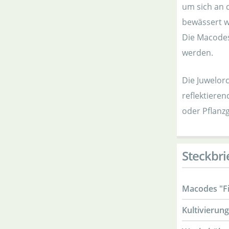
um sich an 
bewässert wi
Die Macodes
werden.
Die Juwelorc
reflektiere
oder Pflanz
Steckbri
Macodes "Fi
Kultivierun