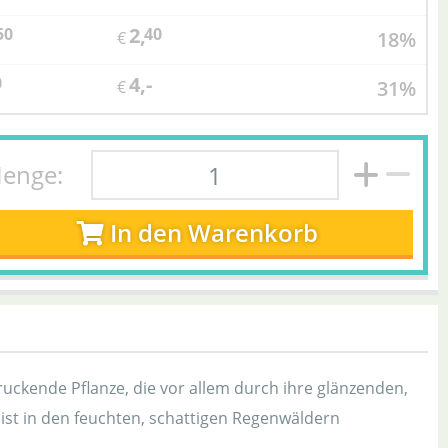
2,
50
40
18%
€
4,-
0
31%
€
enge:
In den Warenkorb
ruckende Pflanze, die vor allem durch ihre glänzenden,
ist in den feuchten, schattigen Regenwäldern