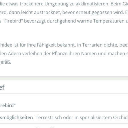
die etwas trockenere Umgebung zu akklimatisieren. Beim Gie
rd, dann leicht austrocknet, bevor erneut gegossen wird. Es
 "Firebird" bevorzugt durchgehend warme Temperaturen un
hidee ist für ihre Fähigkeit bekannt, in Terrarien dichte, be
nden Adern verleihen der Pflanze ihren Namen und machen si
gefäß.
ef
rebird"
gsmöglichkeiten
Terrestrisch oder in spezialisiertem Orchi