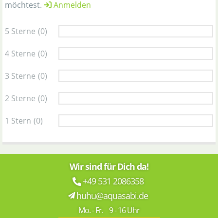
möchtest.
Anmelden
5 Sterne
(0)
4 Sterne
(0)
3 Sterne
(0)
2 Sterne
(0)
1 Stern
(0)
Wir sind für Dich da!
+49 531 2086358
huhu@aquasabi.de
Mo. - Fr. 9 - 16 Uhr