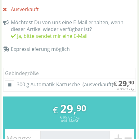
Ausverkauft
Möchtest Du von uns eine E-Mail erhalten, wenn
dieser Artikel wieder verfügbar ist?
Ja, bitte sendet mir eine E-Mail
Expresslieferung möglich
Gebindegröße
29,
90
€
300 g Automatik-Kartusche
(ausverkauft)
€ 99,67 / kg
29,
90
€
€ 99,67 / kg
inkl. MwSt
Menge: