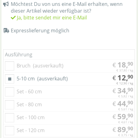
Möchtest Du von uns eine E-Mail erhalten, wenn
dieser Artikel wieder verfügbar ist?
Ja, bitte sendet mir eine E-Mail
Expresslieferung möglich
Ausführung
18,
90
€
Bruch
(ausverkauft)
€ 37,80 / kg
12,
90
€
5-10 cm
(ausverkauft)
€ 12,90 / kg
34,
90
€
Set - 60 cm
€ 5,82 / kg
44,
90
€
Set - 80 cm
€ 5,61 / kg
59,
90
€
Set - 100 cm
€ 4,61 / kg
89,
90
€
Set - 120 cm
€ 3,75 / kg