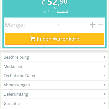
52,
90
€
inkl. MwSt
zzgl.
€ 5,90
Versand
Menge:
In den Warenkorb
Beschreibung
Merkmale
Technische Daten
Abmessungen
Lieferumfang
Garantie