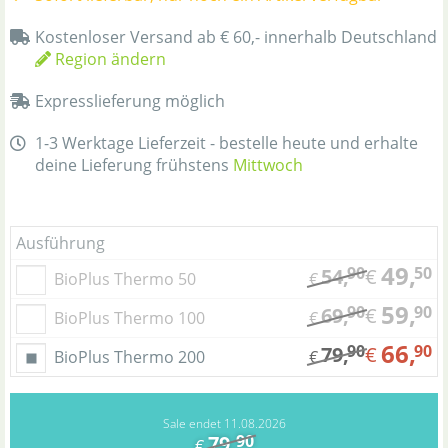
Kostenloser Versand ab € 60,- innerhalb Deutschland
Region ändern
Expresslieferung möglich
1-3 Werktage Lieferzeit - bestelle heute und erhalte
deine Lieferung frühstens
Mittwoch
Ausführung
49,
90
50
54,
€
BioPlus Thermo 50
€
59,
90
90
69,
€
BioPlus Thermo 100
€
66,
90
90
79,
€
BioPlus Thermo 200
€
Sale endet 11.08.2026
79,
90
€