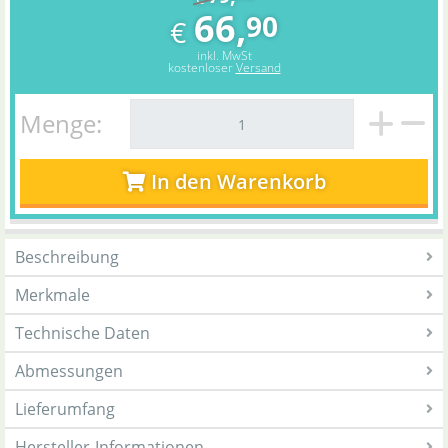
66,
90
€
inkl. MwSt
kostenloser
Versand
Menge:
In den Warenkorb
Beschreibung
Merkmale
Technische Daten
Abmessungen
Lieferumfang
Hersteller-Informationen