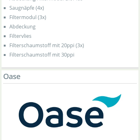
Saugnäpfe (4x)
Filtermodul (3x)
Abdeckung
Filtervlies
Filterschaumstoff mit 20ppi (3x)
Filterschaumstoff mit 30ppi
Oase