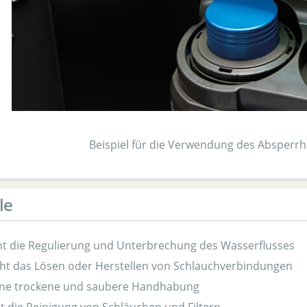
Beispiel für die Verwendung des Absperrha
le
ht die Regulierung und Unterbrechung des Wasserflusses
cht das Lösen oder Herstellen von Schlauchverbindungen
eine trockene und saubere Handhabung