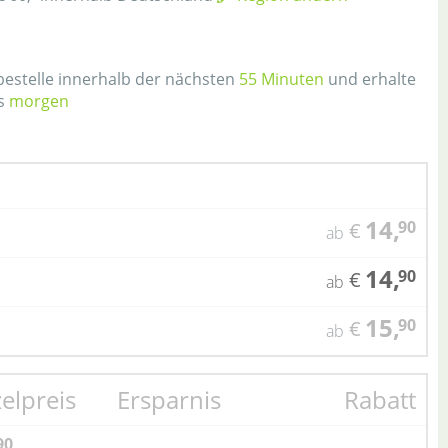
h
 bestelle innerhalb der nächsten
55 Minuten
und erhalte
ns
morgen
14,
90
€
ab
14,
90
€
ab
15,
90
€
ab
zelpreis
Ersparnis
Rabatt
90