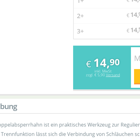
1+
€
14,
2+
€
14,
3+
€
M
14,
90
€
inkl. MwSt
zzgl.
€ 5,90
Versand
ibung
ppelabsperrhahn ist ein praktisches Werkzeug zur Regulie
 Trennfunktion lässt sich die Verbindung von Schläuchen sc