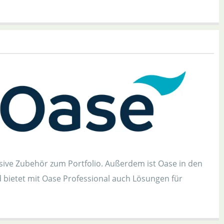
lusive Zubehör zum Portfolio. Außerdem ist Oase in den
d bietet mit Oase Professional auch Lösungen für