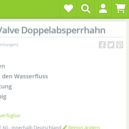
Valve Doppelabsperrhahn
ertungen)
en
l den Wasserfluss
rtung
big
 verfügbar
€ 60,- innerhalb Deutschland
Region ändern