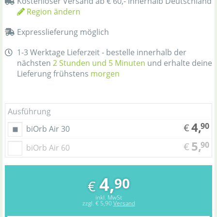
Kostenloser Versand ab € 60,- innerhalb Deutschland
Region ändern
Expresslieferung möglich
1-3 Werktage Lieferzeit - bestelle innerhalb der
nächsten
2 Stunden und 5 Minuten
und erhalte deine
Lieferung frühstens
morgen
Ausführung
4,
90
€
biOrb Air 30
5,
90
€
biOrb Air 60
4,
90
€
inkl. MwSt
zzgl.
€ 5,90
Versand