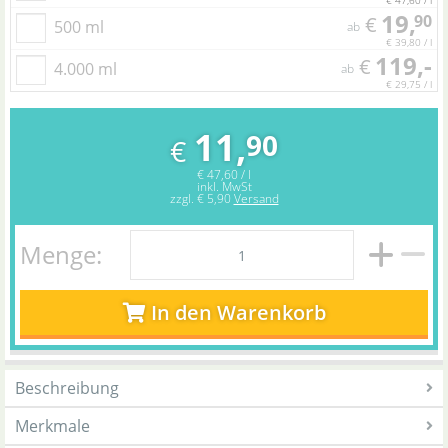
€ 47,60 / l
19,
90
€
500 ml
ab
€ 39,80 / l
119,-
€
4.000 ml
ab
€ 29,75 / l
11,
90
€
€ 47,60 / l
inkl. MwSt
zzgl.
€ 5,90
Versand
Menge:
In den Warenkorb
Beschreibung
Merkmale