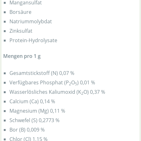
Mangansulfat
Borsäure
Natriummolybdat
Zinksulfat
Protein-Hydrolysate
Mengen pro 1 g
Gesamtstickstoff (N) 0,07 %
Verfügbares Phosphat (P
O
) 0,01 %
2
5
Wasserlösliches Kaliumoxid (K
O) 0,37 %
2
Calcium (Ca) 0,14 %
Magnesium (Mg) 0,11 %
Schwefel (S) 0,2773 %
Bor (B) 0,009 %
Chlor (Cl) 1,15 %