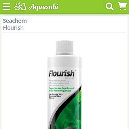
Seachem
Flourish