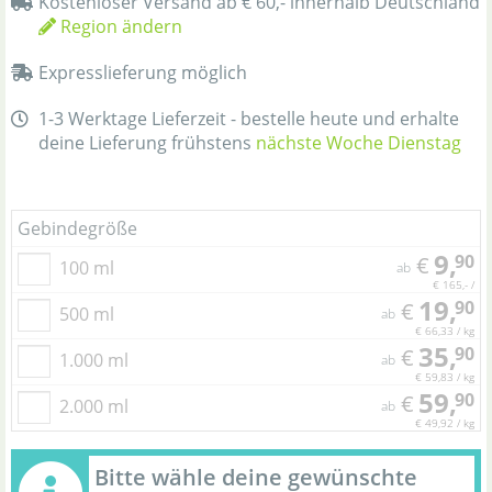
Kostenloser Versand ab € 60,- innerhalb Deutschland
Region ändern
Expresslieferung möglich
1-3 Werktage Lieferzeit - bestelle heute und erhalte
deine Lieferung frühstens
nächste Woche Dienstag
Gebindegröße
9,
90
€
100 ml
ab
€ 165,- /
19,
90
€
500 ml
ab
€ 66,33 / kg
35,
90
€
1.000 ml
ab
€ 59,83 / kg
59,
90
€
2.000 ml
ab
€ 49,92 / kg
Bitte wähle deine gewünschte