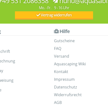
+49 531 2086358
huhu@aquasabi
Mo. - Fr. 9 - 16 Uhr
Vertrag widerrufen
g
Hilfe
Gutscheine
FAQ
chrift
Versand
Rechnung
Aquascaping Wiki
ay
Kontakt
Impressum
weisung
Datenschutz
e
Widerrufsrecht
AGB