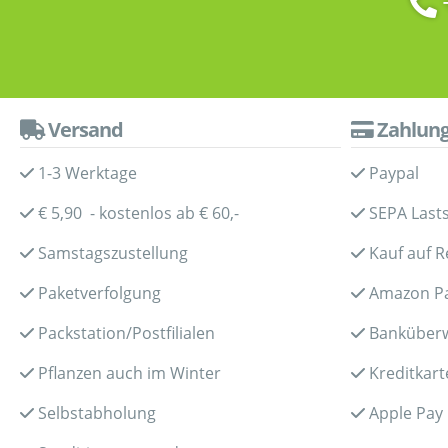
Versand
Zahlun
1-3 Werktage
Paypal
€ 5,90 - kostenlos ab € 60,-
SEPA Lasts
Samstagszustellung
Kauf auf 
Paketverfolgung
Amazon P
Packstation/Postfilialen
Banküber
Pflanzen auch im Winter
Kreditkart
Selbstabholung
Apple Pay