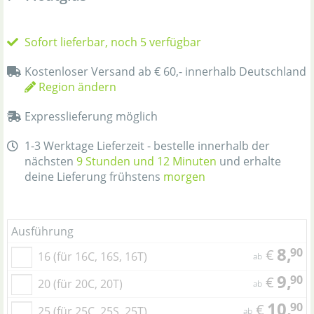
Sofort lieferbar, noch 5 verfügbar
Kostenloser Versand ab € 60,- innerhalb Deutschland
Region ändern
Expresslieferung möglich
1-3 Werktage Lieferzeit - bestelle innerhalb der
nächsten
9 Stunden und 12 Minuten
und erhalte
deine Lieferung frühstens
morgen
Ausführung
8,
90
€
16 (für 16C, 16S, 16T)
ab
9,
90
€
20 (für 20C, 20T)
ab
10,
90
€
25 (für 25C, 25S, 25T)
ab