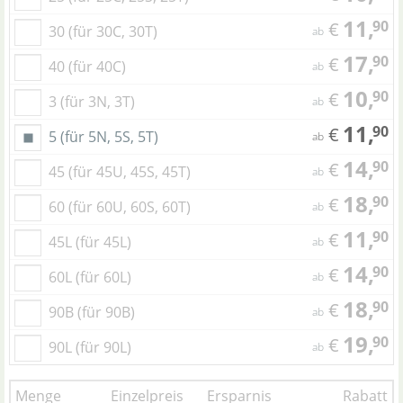
11,
90
€
30 (für 30C, 30T)
ab
17,
90
€
40 (für 40C)
ab
10,
90
€
3 (für 3N, 3T)
ab
11,
90
€
5 (für 5N, 5S, 5T)
ab
14,
90
€
45 (für 45U, 45S, 45T)
ab
18,
90
€
60 (für 60U, 60S, 60T)
ab
11,
90
€
45L (für 45L)
ab
14,
90
€
60L (für 60L)
ab
18,
90
€
90B (für 90B)
ab
19,
90
€
90L (für 90L)
ab
Menge
Einzelpreis
Ersparnis
Rabatt