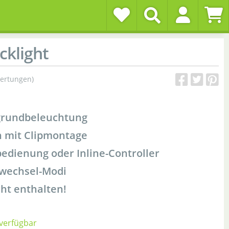
klight
ertungen)
grundbeleuchtung
n mit Clipmontage
edienung oder Inline-Controller
wechsel-Modi
cht enthalten!
 verfügbar