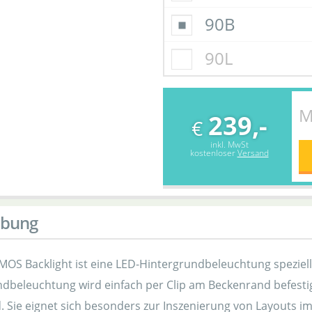
90B
90L
M
239,-
€
inkl. MwSt
kostenloser
Versand
ibung
OS Backlight ist eine LED-Hintergrundbeleuchtung speziel
dbeleuchtung wird einfach per Clip am Beckenrand befestig
. Sie eignet sich besonders zur Inszenierung von Layouts i