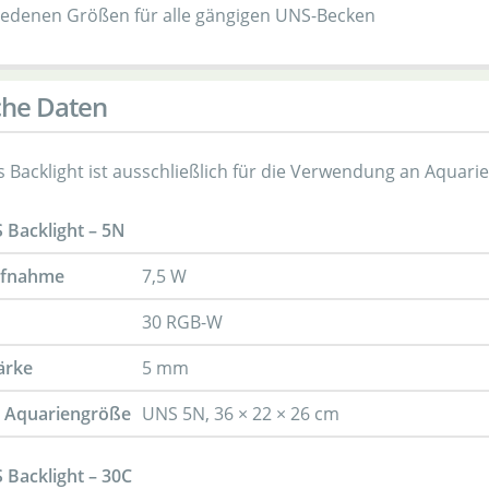
iedenen Größen für alle gängigen UNS-Becken
che Daten
 Backlight ist ausschließlich für die Verwendung an Aquari
Backlight – 5N
ufnahme
7,5 W
30 RGB-W
ärke
5 mm
 Aquariengröße
UNS 5N, 36 × 22 × 26 cm
Backlight – 30C