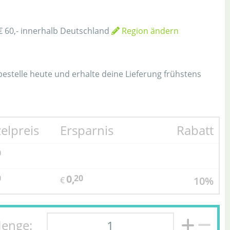
€ 60,- innerhalb Deutschland
Region ändern
h
 bestelle heute und erhalte deine Lieferung frühstens
zelpreis
Ersparnis
Rabatt
0
0,
0
20
10%
€
enge: