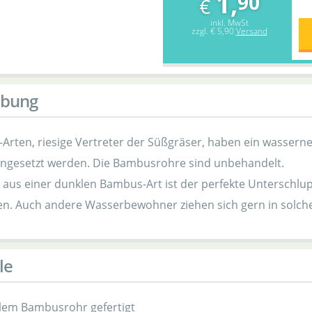
1,
90
€
inkl. MwSt
zzgl.
€ 5,90
Versand
ibung
Arten, riesige Vertreter der Süßgräser, haben ein wasser
ngesetzt werden. Die Bambusrohre sind unbehandelt.
 aus einer dunklen Bambus-Art ist der perfekte Unterschlupf
 Auch andere Wasserbewohner ziehen sich gern in solche
le
lem Bambusrohr gefertigt