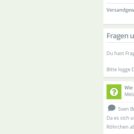
Versandgew
Fragen u
Du hast Fra
Bitte logge 
Wie 
Mela
Sven B
Da es sich 
Röhrchen ab