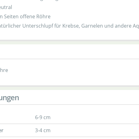
utral
n Seiten offene Röhre
atürlicher Unterschlupf für Krebse, Garnelen und andere Aq
hre
ungen
6-9 cm
er
3-4 cm