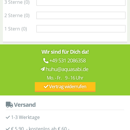
3 Sterne
(0)
2 Sterne
(0)
1 Stern
(0)
Wir sind für Dich da!
+49 531 2086358
huhu@aquasabi.de
Mo. - Fr. 9 - 16 Uhr
Vertrag widerrufen
Versand
1-3 Werktage
€ 5,90 - kostenlos ab € 60,-