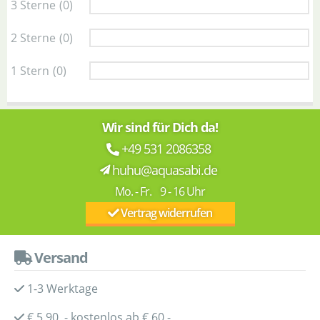
3 Sterne
(0)
2 Sterne
(0)
1 Stern
(0)
Wir sind für Dich da!
+49 531 2086358
huhu@aquasabi.de
Mo. - Fr. 9 - 16 Uhr
Vertrag widerrufen
Versand
1-3 Werktage
€ 5,90 - kostenlos ab € 60,-