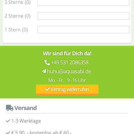
3 Sterne
(0)
2 Sterne
(0)
1 Stern
(0)
Wir sind für Dich da!
+49 531 2086358
huhu@aquasabi.de
Mo. - Fr. 9 - 16 Uhr
Vertrag widerrufen
Versand
1-3 Werktage
€ 5,90 - kostenlos ab € 60,-