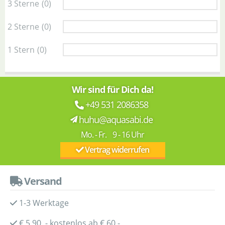
3 Sterne
(0)
2 Sterne
(0)
1 Stern
(0)
Wir sind für Dich da!
+49 531 2086358
huhu@aquasabi.de
Mo. - Fr. 9 - 16 Uhr
Vertrag widerrufen
Versand
1-3 Werktage
€ 5,90 - kostenlos ab € 60,-