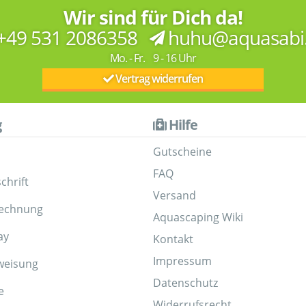
Wir sind für Dich da!
+49 531 2086358
huhu@aquasabi
Mo. - Fr. 9 - 16 Uhr
Vertrag widerrufen
g
Hilfe
Gutscheine
FAQ
chrift
Versand
Rechnung
Aquascaping Wiki
ay
Kontakt
Impressum
weisung
Datenschutz
e
Widerrufsrecht