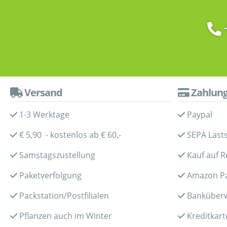
Versand
Zahlun
1-3 Werktage
Paypal
€ 5,90 - kostenlos ab € 60,-
SEPA Lasts
Samstagszustellung
Kauf auf 
Paketverfolgung
Amazon P
Packstation/Postfilialen
Banküber
Pflanzen auch im Winter
Kreditkart