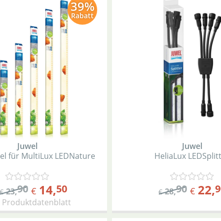
39%
Rabatt
Juwel
Juwel
el für MultiLux LED
Nature
HeliaLux LED
Split
14
,
22
,
90
50
90
9
€
€
23
,
28
,
€
€
Produktdatenblatt