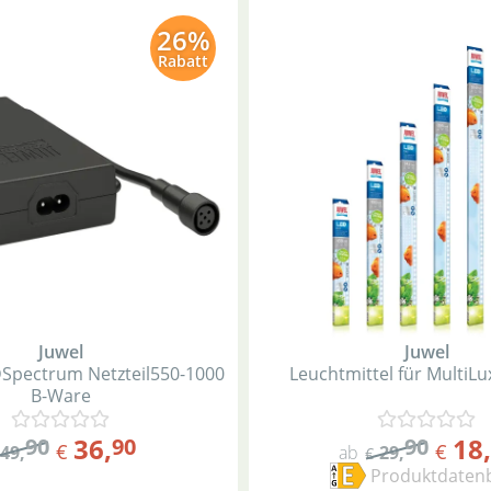
26%
Rabatt
Juwel
Juwel
D
Spectrum Netzteil
550-1000
Leuchtmittel für MultiLu
B-Ware
36
,
18
,
90
90
90
€
€
49
,
ab
29
,
€
Produktdatenb