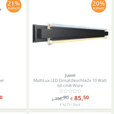
21%
20%
Rabatt
Rabatt
Juwel
ter
MultiLux LED Einsatzleuchte
2x 10 Watt
60 cm
B-Ware
85
,
0
90
50
€
106
,
€
€ 42,75 / Stück