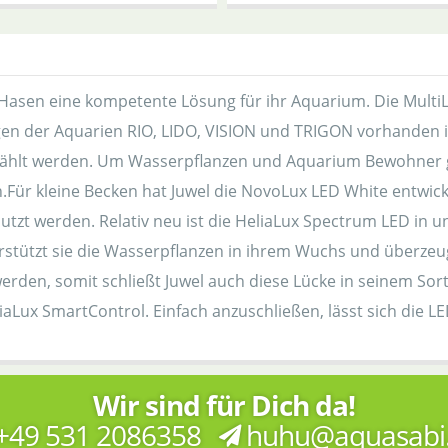
n Hasen eine kompetente Lösung für ihr Aquarium. Die MultiL
gen der Aquarien RIO, LIDO, VISION und TRIGON vorhanden is
wählt werden. Um Wasserpflanzen und Aquarium Bewohner gl
Für kleine Becken hat Juwel die NovoLux LED White entwick
zt werden. Relativ neu ist die HeliaLux Spectrum LED in u
stützt sie die Wasserpflanzen in ihrem Wuchs und überzeugt
werden, somit schließt Juwel auch diese Lücke in seinem S
iaLux SmartControl. Einfach anzuschließen, lässt sich die L
Wir sind für Dich da!
+49 531 2086358
huhu@aquasabi