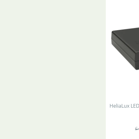
HeliaLux LE
€