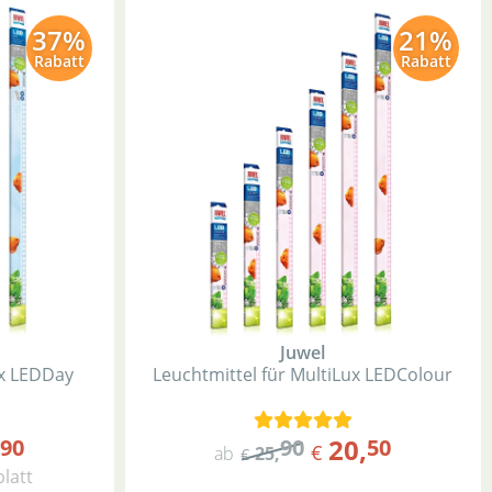
37%
21%
Rabatt
Rabatt
Juwel
x LED
Day
Leuchtmittel für MultiLux LED
Colour
20
,
90
90
50
€
ab
25
,
€
latt