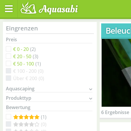
Eingrenzen
Beleu
Preis
€ 0 - 20
(2)
€ 20 - 50
(3)
€ 50 - 100
(1)
€ 100 - 200
(0)
Über € 200
(0)
Aquascaping
Produkttyp
Bewertung
6 Ergebnisse
(1)
(0)