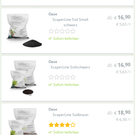
Oase
16
,
90
ab
€
ScaperLine Soil Small
€ 5,63 / l
schwarz
Sofort lieferbar
Oase
16
,
90
ab
€
ScaperLine Soil
schwarz
€ 5,63 / l
Sofort lieferbar
Oase
18
,
90
ab
€
ScaperLine Soil
braun
€ 6,30 / l
Sofort lieferbar