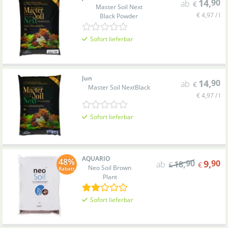
14
,
90
ab
€
Master Soil Next
€ 4,97 / l
Black Powder
Sofort lieferbar
Jun
14
,
90
ab
€
Master Soil Next
Black
€ 4,97 / l
Sofort lieferbar
AQUARIO
48%
90
9
,
90
ab
18
,
€
€
Neo Soil Brown
Rabatt
Plant
Sofort lieferbar