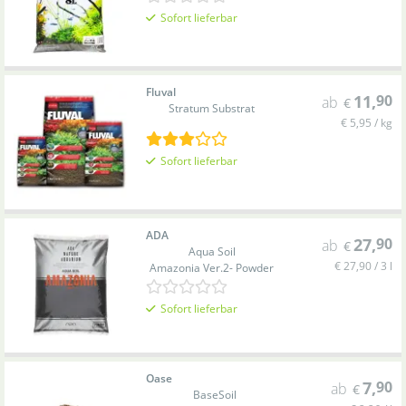
Sofort lieferbar
Fluval
11
,
90
ab
€
Stratum Substrat
€ 5,95 / kg
Sofort lieferbar
ADA
27
,
90
ab
€
Aqua Soil
€ 27,90 / 3 l
Amazonia Ver.2- Powder
Sofort lieferbar
Oase
7
,
90
ab
€
BaseSoil