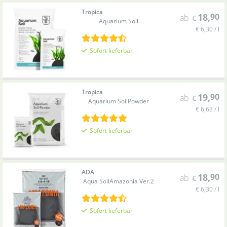
Tropica
18
,
90
ab
€
Aquarium Soil
€ 6,30 / l
Sofort lieferbar
Tropica
19
,
90
ab
€
Aquarium Soil
Powder
€ 6,63 / l
Sofort lieferbar
ADA
18
,
90
ab
€
Aqua Soil
Amazonia Ver.2
€ 6,30 / l
Sofort lieferbar