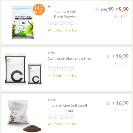
Jun
14%
90
5
,
90
ab
6
,
€
€
Platinum Soil
Rabatt
€ 5,90 / l
Black Powder
Sofort lieferbar
UNS
19
,
90
ab
€
Controsoil Black
Extra Fine
€ 6,63 / l
Sofort lieferbar
Oase
16
,
90
ab
€
ScaperLine Soil Small
€ 5,63 / l
braun
Sofort lieferbar