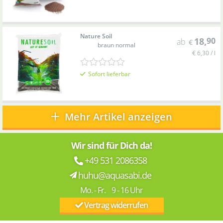
Nature Soil
18
,
90
ab
€
braun normal
€ 6,30 / l
Sofort lieferbar
Mehr Artikel anzeigen
Wir sind für Dich da!
+49 531 2086358
huhu@aquasabi.de
Mo. - Fr. 9 - 16 Uhr
Vertrag widerrufen