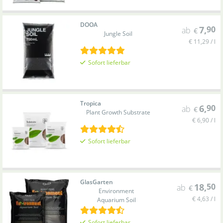
DOOA
7
,
90
ab
€
Jungle Soil
€ 11,29 / l
Sofort lieferbar
Tropica
6
,
90
ab
€
Plant Growth Substrate
€ 6,90 / l
Sofort lieferbar
GlasGarten
18
,
50
ab
€
Environment
€ 4,63 / l
Aquarium Soil
Sofort lieferbar