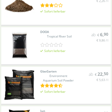
€ 2,26 / l
Sofort lieferbar
DOOA
6
,
90
ab
€
Tropical River Soil
€ 9,86 / l
Sofort lieferbar
GlasGarten
22
,
50
ab
€
Environment
€ 5,63 / l
Aquarium Soil Powder
Sofort lieferbar
Jun