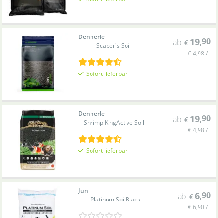
Dennerle
19
,
90
ab
€
Scaper's Soil
€ 4,98 / l
Sofort lieferbar
Dennerle
19
,
90
ab
€
Shrimp King
Active Soil
€ 4,98 / l
Sofort lieferbar
Jun
6
,
90
ab
€
Platinum Soil
Black
€ 6,90 / l