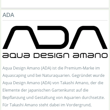
ADA
Aqua Design Amano (ADA) ist die Premium-Marke im
Aquascaping und bei Naturaquarien. Gegründet wurde
Aqua Design Amano (ADA) von Takashi Amano, der die
Elemente der japanischen Gartenkunst auf die
Bepflanzung und Gestaltung von Aquarien durchsetzte.
Für Takashi Amano steht dabei im Vordergrund,