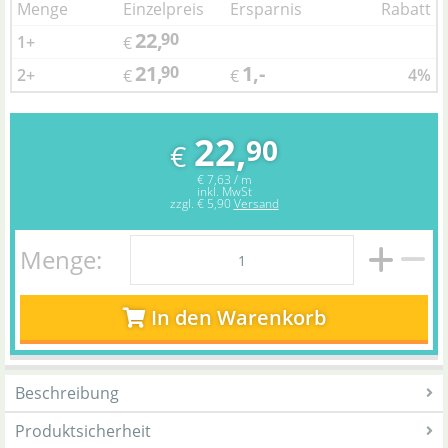
Menge
Einzelpreis
Ersparnis
Rabatt
22,
90
1+
€
21,
1,-
90
2+
4%
€
€
22,
90
€
€ 7,63 / m
inkl. MwSt
zzgl.
€ 5,90
Versand
Menge:
In den Warenkorb
Beschreibung
Produktsicherheit