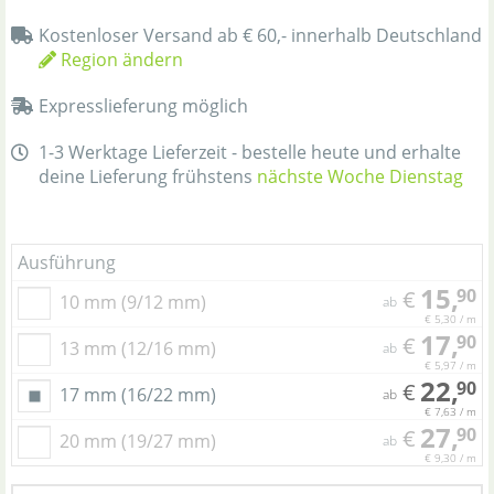
Kostenloser Versand ab € 60,- innerhalb Deutschland
Region ändern
Expresslieferung möglich
1-3 Werktage Lieferzeit - bestelle heute und erhalte
deine Lieferung frühstens
nächste Woche Dienstag
Ausführung
15,
90
€
10 mm (9/12 mm)
ab
€ 5,30 / m
17,
90
€
13 mm (12/16 mm)
ab
€ 5,97 / m
22,
90
€
17 mm (16/22 mm)
ab
€ 7,63 / m
27,
90
€
20 mm (19/27 mm)
ab
€ 9,30 / m