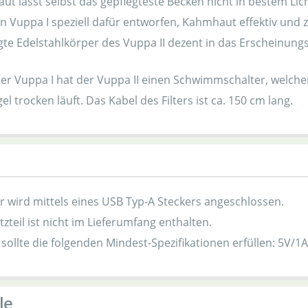
ut lässt selbst das gepflegteste Becken nicht in bestem Lic
n Vuppa I speziell dafür entworfen, Kahmhaut effektiv und 
gte Edelstahlkörper des Vuppa II dezent in das Erscheinungs
der Vuppa I hat der Vuppa II einen Schwimmschalter, welche
l trocken läuft. Das Kabel des Filters ist ca. 150 cm lang.
 wird mittels eines USB Typ-A Steckers angeschlossen.
tzteil ist nicht im Lieferumfang enthalten.
 sollte die folgenden Mindest-Spezifikationen erfüllen: 5V/1A
le