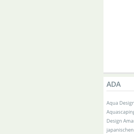
ADA
Aqua Design
Aquascaping
Design Aman
japanischen