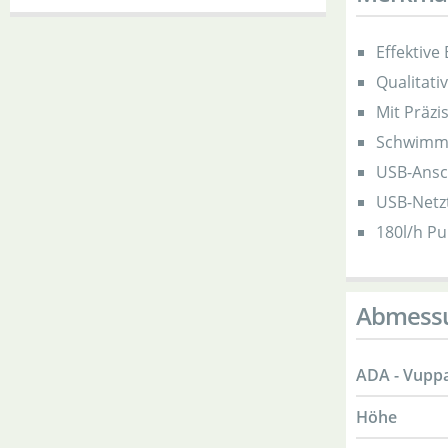
Effektiv
Qualitati
Mit Präzi
Schwimms
USB-Ansc
USB-Netzt
180l/h P
Abmess
ADA - Vuppa
Höhe