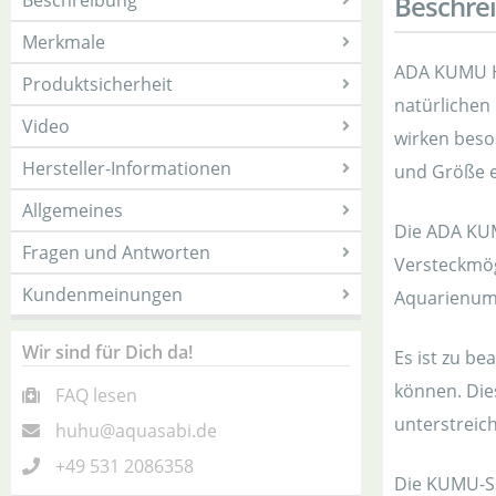
Beschreibung
Beschre
Merkmale
ADA KUMU Ho
Produktsicherheit
natürlichen
Video
wirken beso
Hersteller-Informationen
und Größe e
Allgemeines
Die ADA KUM
Fragen und Antworten
Versteckmög
Kundenmeinungen
Aquarienumf
Wir sind für Dich da!
Es ist zu b
können. Dies
FAQ lesen
unterstreich
huhu@aquasabi.de
+49 531 2086358
Die KUMU-Ser