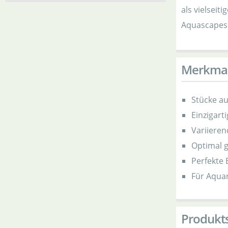
als vielsei
Aquascapes
Merkma
Stücke a
Einzigart
Variieren
Optimal g
Perfekte 
Für Aquar
Produkts