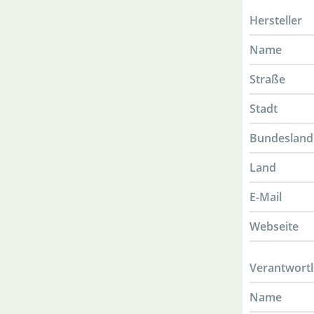
Hersteller
Name
Straße
Stadt
Bundesland
Land
E-Mail
Webseite
Verantwortl
Name