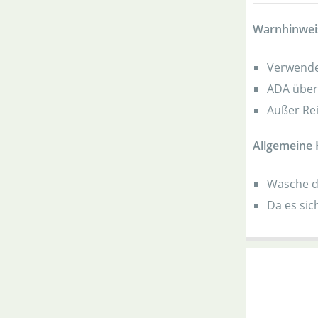
Warnhinwei
Verwende 
ADA über
Außer Re
Allgemeine 
Wasche d
Da es si