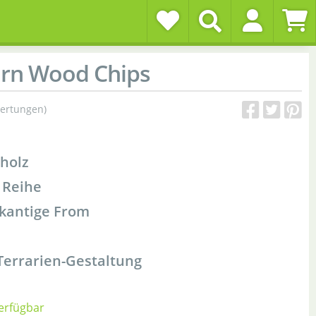
n Wood Chips
ertungen)
holz
 Reihe
fkantige From
Terrarien-Gestaltung
verfügbar