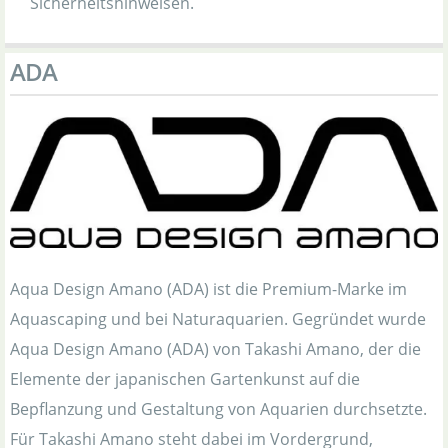
Sicherheitshinweisen.
ADA
Aqua Design Amano (ADA) ist die Premium-Marke im
Aquascaping und bei Naturaquarien. Gegründet wurde
Aqua Design Amano (ADA) von Takashi Amano, der die
Elemente der japanischen Gartenkunst auf die
Bepflanzung und Gestaltung von Aquarien durchsetzte.
Für Takashi Amano steht dabei im Vordergrund,