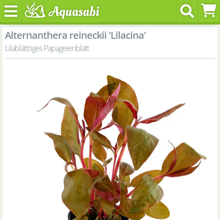
Alternanthera reineckii 'Lilacina'
Lilablättriges Papageienblatt