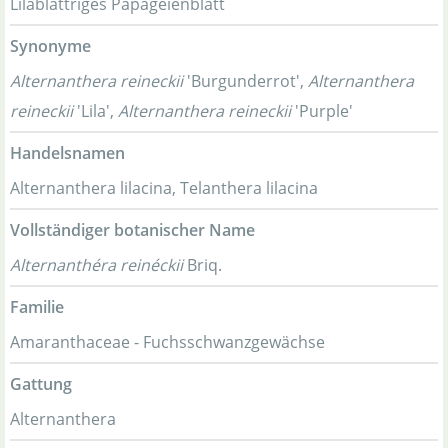
Lilablättriges Papageienblatt
Synonyme
Alternanthera reineckii
'Burgunderrot',
Alternanthera
reineckii
'Lila',
Alternanthera reineckii
'Purple'
Handelsnamen
Alternanthera lilacina, Telanthera lilacina
Vollständiger botanischer Name
Alternanthéra reinéckii
Briq.
Familie
Amaranthaceae - Fuchsschwanzgewächse
Gattung
Alternanthera