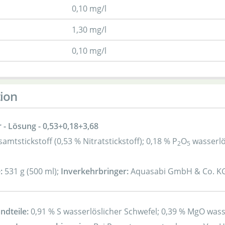
0,10 mg/l
1,30 mg/l
0,10 mg/l
ion
- Lösung - 0,53+0,18+3,68
amtstickstoff (0,53 % Nitratstickstoff); 0,18 % P
O
wasserlö
2
5
:
531 g (500 ml);
Inverkehrbringer:
Aquasabi GmbH & Co. KG
dteile:
0,91 % S wasserlöslicher Schwefel; 0,39 % MgO was