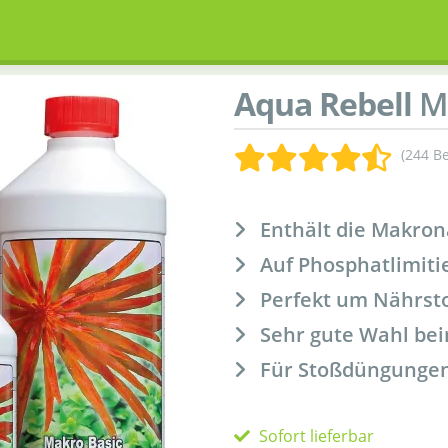
Aqua Rebell
Ma
(244 B
Enthält die Makron
Auf Phosphatlimiti
Perfekt um Nährsto
Sehr gute Wahl be
Für Stoßdüngungen
Sofort lieferbar