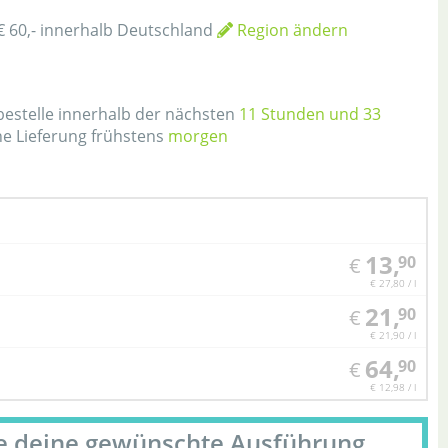
€ 60,- innerhalb Deutschland
Region ändern
h
 bestelle innerhalb der nächsten
11 Stunden und 33
ne Lieferung frühstens
morgen
13,
90
€
€ 27,80 / l
21,
90
€
€ 21,90 / l
64,
90
€
€ 12,98 / l
le deine gewünschte Ausführung