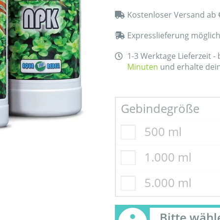
Kostenloser Versand ab 
Expresslieferung möglic
1-3 Werktage Lieferzeit -
Minuten
und erhalte dei
Gebindegröße
500 ml
1.000 ml
5.000 ml
Bitte wäh