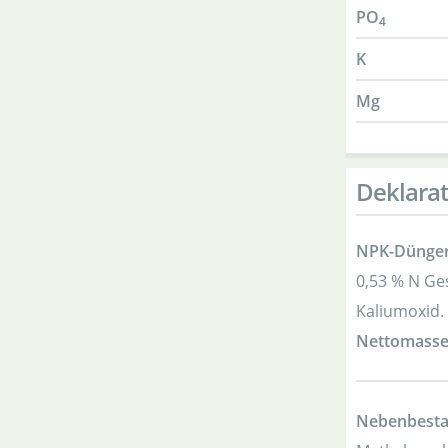
PO
4
K
Mg
Deklarat
NPK-Dünger 
0,53 % N Ges
Kaliumoxid.
Nettomasse
Nebenbestan