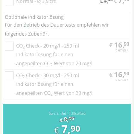
7,
8,
€
Normal - Ø 3,5 cm
€
Optionale Indikatorlösung
Für den Betrieb des Dauertests empfehlen wir
folgendes Zubehör.
16,
90
€
CO
Check - 20 mg/l - 250 ml
2
€ 67,60 / l
Indikatorlösung für einen
angepeilten CO
Wert von 20 mg/l.
2
16,
90
€
CO
Check - 30 mg/l - 250 ml
2
€ 67,60 / l
Indikatorlösung für einen
angepeilten CO
Wert von 30 mg/l.
2
Sale endet 11.08.2026
8,
90
€
7,
90
€