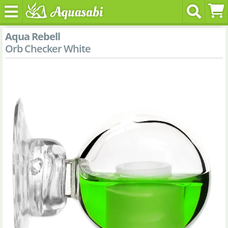
Aqua Rebell
Orb Checker White