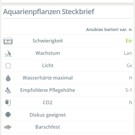
Aquarienpflanzen Steckbrief
Anubias barteri var. nan
Schwierigkeit
Ein
Wachstum
Lan
Licht
Ger
Wasserhärte maximal
Ha
Empfohlene Pflegehöhe
5-1
CO2
Ne
Diskus geeignet
J
Barschfest
-