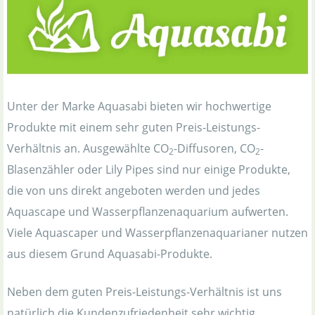
Unter der Marke Aquasabi bieten wir hochwertige
Produkte mit einem sehr guten Preis-Leistungs-
Verhältnis an. Ausgewählte CO
-Diffusoren, CO
-
2
2
Blasenzähler oder Lily Pipes sind nur einige Produkte,
die von uns direkt angeboten werden und jedes
Aquascape und Wasserpflanzenaquarium aufwerten.
Viele Aquascaper und Wasserpflanzenaquarianer nutzen
aus diesem Grund Aquasabi-Produkte.
Neben dem guten Preis-Leistungs-Verhältnis ist uns
natürlich die Kundenzufriedenheit sehr wichtig,