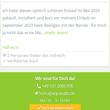
Ich habe diesen optisch schönen Einlauf im Mai 2023
gekauft, installiert und kurz vor meinem Urlaub im
September 2023 beim Reinigen mit der Bürste - für mich
ja nicht das erste Ma...
(mehr lesen)
Hilfreich!
2 Personen finden das hilfreich
verifizierter Kauf
Wir sind für Dich da!
+49 531 2086358
huhu@aquasabi.de
Mo. - Fr. 9 - 16 Uhr
Vertrag widerrufen